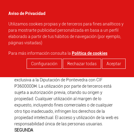
menu
Aviso de Privacidad
Utilizamos cookies propias y de terceros para fines analíticos y
search
para mostrarte publicidad personalizada en basa a un perfil
elaborado a partir de tus hábitos de navegación (por ejemplo,
AVISO LEGAL
páginas visitadas)
Para más información consulta la
Política de cookies
PRIMERA
Los derechos de propiedad intelectual de las páginas
Configuración
Rechazar todas
Aceptar
bajo dominios de segundo nivel
"castelodesobroso.sacatuentrada.es" corresponden en
exclusiva a la Diputación de Pontevedra con CIF
P3600000H. La utilización por parte de terceros está
sujeta a autorización previa, citando su origen y
propiedad. Cualquier utilización al margen de lo
expuesto, incluyendo fines comerciales o de cualquier
otro tipo inadecuado, infringen los derechos de la
propiedad intelectual. El acceso y utilización de la web es
responsabilidad única de las personas usuarias.
SEGUNDA