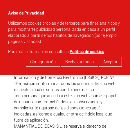
menu
Aviso de Privacidad
Utilizamos cookies propias y de terceros para fines analíticos y
search
para mostrarte publicidad personalizada en basa a un perfil
AVISO LEGAL
elaborado a partir de tus hábitos de navegación (por ejemplo,
páginas visitadas)
MANANTIAL DE IDEAS, S.L.
, responsable del sitio web, en
Para más información consulta la
Política de cookies
adelante RESPONSABLE, pone a disposición de los
usuarios el presente documento, con el que pretende dar
Configuración
Rechazar todas
Aceptar
cumplimiento a las obligaciones dispuestas en la Ley
34/2002, de 11 de julio, de Servicios de la Sociedad de la
Información y de Comercio Electrónico (LSSICE), BOE Nº
166, así como informar a todos los usuarios del sitio web
respecto a cuáles son las condiciones de uso.
Toda persona que acceda a este sitio web asume el papel
de usuario, comprometiéndose a la observancia y
cumplimiento riguroso de las disposiciones aquí
indicadas, así como a cualquier otra de índole legal que
fuera de aplicación.
MANANTIAL DE IDEAS, S.L. se reserva el derecho de